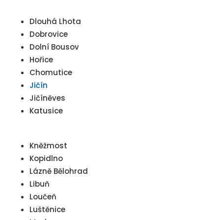
Dlouhá Lhota
Dobrovice
Dolní Bousov
Hořice
Chomutice
Jičín
Jičíněves
Katusice
Kněžmost
Kopidlno
Lázně Bělohrad
Libuň
Loučeň
Luštěnice